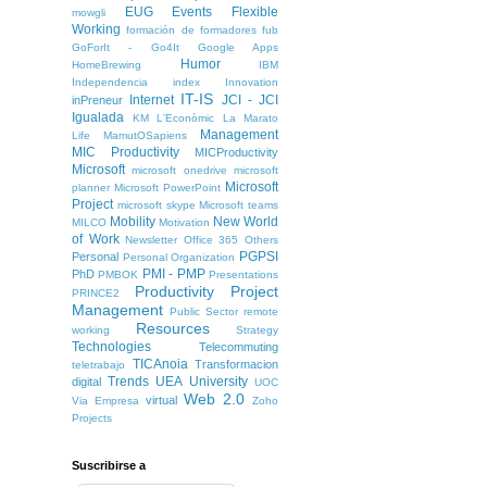
EUG
Events
Flexible
mowgli
Working
formación de formadores
fub
GoForIt - Go4It
Google Apps
Humor
HomeBrewing
IBM
Independencia
index
Innovation
IT-IS
Internet
JCI - JCI
inPreneur
Igualada
KM
L'Econòmic
La Marato
Management
Life
MamutOSapiens
MIC Productivity
MICProductivity
Microsoft
microsoft onedrive
microsoft
Microsoft
planner
Microsoft PowerPoint
Project
microsoft skype
Microsoft teams
Mobility
New World
MILCO
Motivation
of Work
Newsletter
Office 365
Others
PGPSI
Personal
Personal Organization
PMI - PMP
PhD
PMBOK
Presentations
Productivity
Project
PRINCE2
Management
Public Sector
remote
Resources
working
Strategy
Technologies
Telecommuting
TICAnoia
Transformacion
teletrabajo
Trends
UEA
University
digital
UOC
Web 2.0
virtual
Via Empresa
Zoho
Projects
Suscribirse a