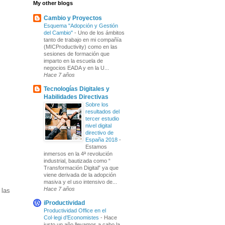
My other blogs
Cambio y Proyectos
Esquema "Adopción y Gestión
del Cambio"
-
Uno de los ámbitos
tanto de trabajo en mi compañía
(MICProductivity) como en las
sesiones de formación que
imparto en la escuela de
negocios EADA y en la U...
Hace 7 años
Tecnologías Digitales y
Habilidades Directivas
Sobre los
resultados del
tercer estudio
nivel digital
directivo de
España 2018
-
Estamos
inmersos en la 4ª revolución
industrial, bautizada como “
Transformación Digital” ya que
viene derivada de la adopción
masiva y el uso intensivo de...
Hace 7 años
 las
iProductividad
Productividad Office en el
Col·legi d’Economistes
-
Hace
justo un año llevamos a cabo la