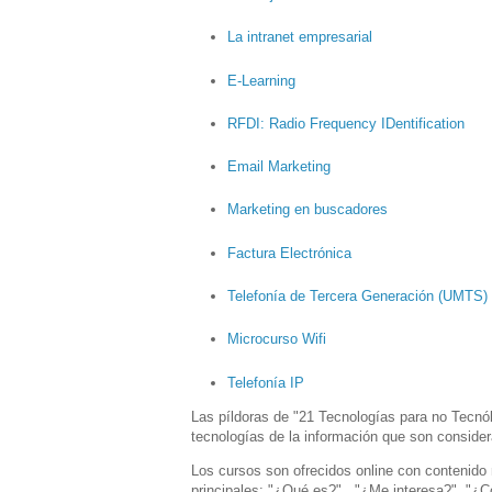
La intranet empresarial
E-Learning
RFDI: Radio Frequency IDentification
Email Marketing
Marketing en buscadores
Factura Electrónica
Telefonía de Tercera Generación (UMTS)
Microcurso Wifi
Telefonía IP
Las píldoras de "21 Tecnologías para no Tecnó
tecnologías de la información que son conside
Los cursos son ofrecidos online con contenido 
principales: "¿Qué es?" , "¿Me interesa?", "¿