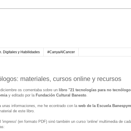
. Digitales y Habilidades
#CanyaAlCancer
logos: materiales, cursos online y recursos
 diciembre os comentaba sobre un
libro "21 tecnologías para no tecnólogo
omia
y editado por la
Fundación Cultural Banesto
.
unas informaciones, me he econtrado con la
web de la Escuela Banespy
material de este libro.
l 'impreso' (en formato PDF) sinó también un curso 'online' multimedia de cad
as: