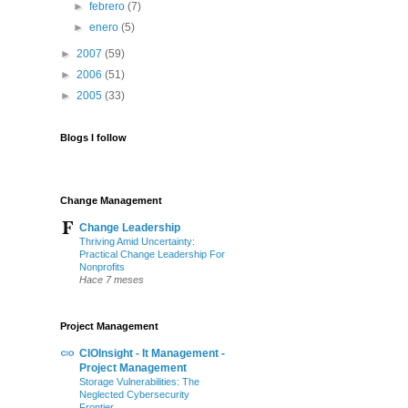
►
febrero
(7)
►
enero
(5)
►
2007
(59)
►
2006
(51)
►
2005
(33)
Blogs I follow
Change Management
Change Leadership
Thriving Amid Uncertainty:
Practical Change Leadership For
Nonprofits
Hace 7 meses
Project Management
CIOInsight - It Management -
Project Management
Storage Vulnerabilities: The
Neglected Cybersecurity
Frontier