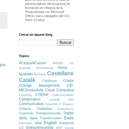
primera edición del programa de
formación en «Mejora de la
Productividad con Microsoft
Office» para colegiados del Col...
Hace 10 años
Cercar en aquest blog
Topics
#CanyaAlCancer
#PEDP
5G
igua
Anoia -
Amnesty International
Castellano
Igualada
Business
Català
Catalunya
CDigital
Change Management
CIP-
MICProductivity
Cloud Computing
COEINF
Coaching
ColEconomistes
Collaboration
comissió OSI
Communication
CompTIA IT Project+
Congres Catalanista
Consultancy
Digital
Corporate Entrepreneurship
Eada
skills
digital Transformation
English
eMail
Enterprise
Education
Entrepreneurship
2.0
ERP
escola