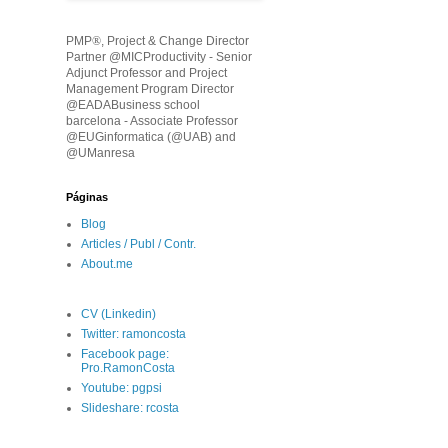
PMP
®
, Project & Change Director
Partner @MICProductivity - Senior
Adjunct Professor and Project
Management Program Director
@EADABusiness school
barcelona - Associate Professor
@EUGinformatica (@UAB) and
@UManresa
Páginas
Blog
Articles / Publ / Contr.
About.me
CV (Linkedin)
Twitter: ramoncosta
Facebook page:
Pro.RamonCosta
Youtube: pgpsi
Slideshare: rcosta