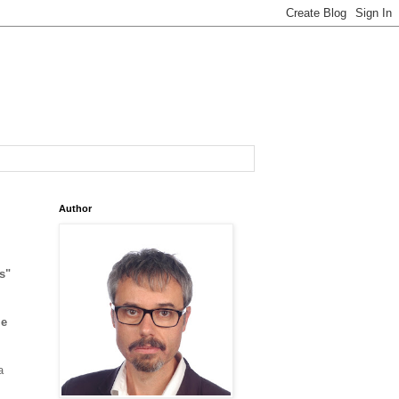
Author
s"
me
a