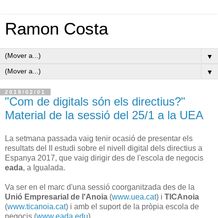
Ramon Costa
▼
▼
2018/02/01
"Com de digitals són els directius?"
Material de la sessió del 25/1 a la UEA
La setmana passada vaig tenir ocasió de presentar els
resultats del II estudi sobre el nivell digital dels directius a
Espanya 2017, que vaig dirigir des de l'escola de negocis
eada
, a Igualada.
Va ser en el marc d'una sessió coorganitzada des de la
Unió Empresarial de l'Anoia
(
www.uea.cat
) i
TICAnoia
(
www.ticanoia.cat
) i amb el suport de la pròpia escola de
negocis (
www.eada.edu
).