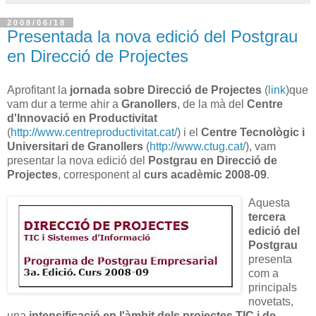
2008/06/18
Presentada la nova edició del Postgrau
en Direcció de Projectes
Aprofitant la
jornada sobre Direcció de Projectes
(
link
)que
vam dur a terme ahir a
Granollers
, de la mà del
Centre
d'Innovació en Productivitat
(
http://www.centreproductivitat.cat/
) i el
Centre Tecnològic i
Universitari de Granollers
(
http://www.ctug.cat/
), vam
presentar la nova edició del
Postgrau en Direcció de
Projectes
, corresponent al
curs acadèmic 2008-09
.
Aquesta
tercera
edició del
Postgrau
presenta
com a
principals
novetats,
una
intensificació en l'àmbit dels projectes TIC i de