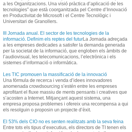
a les Organitzacions. Una visió pràctica d’aplicació de les
tecnologies” que està coorganitzada pel Centre d’Innovació
en Productivitat de Microsoft i el Centre Tecnològic i
Universitari de Granollers.
III Jornada anual. El sector de les tecnologies de la
informació. Definim els reptes del futur
La Jornada adreçada
a les empreses dedicades a satisfer la demanda generada
per la societat de la informació, que engloben els àmbits de
l’audiovisual, les telecomunicacions, l’electrònica i els
sistemes d’informació o informàtica.
Les TIC promouen la massificació de la innovació
Una fórmula de recerca i venda d’idees innovadores
anomenada crowdsourcing s’estén entre les empreses
aprofitant el fluxe massiu de ments pensants i creatives que
s’acosten a Internet. Mitjançant aquest sistema, una
empresa proposa problemes i ofereix una recompensa a qui
els resolguin o proposin un projecte d’èxit.
El 53% dels CIO no es senten realitzats amb la seva feina
Entre tots els tipus d’executius, els directors de TI tenen els