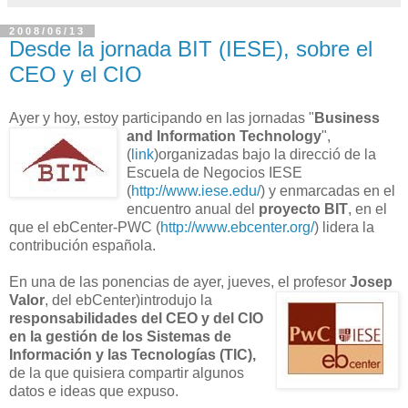
2008/06/13
Desde la jornada BIT (IESE), sobre el
CEO y el CIO
Ayer y hoy, estoy participando en las jornadas "
Business
and Information
Technology
",
(
link
)organizadas bajo la direcció de la
Escuela de Negocios IESE
(
http://www.iese.edu/
) y enmarcadas en el
encuentro anual del
proyecto BIT
, en el
que el ebCenter-PWC (
http://www.ebcenter.org/
) lidera la
contribución española.
En una de las ponencias de ayer, jueves, el profesor
Josep
Valor
, del ebCenter)introdujo la
responsabilidades del CEO y del CIO
en la gestión de los Sistemas de
Información y las Tecnologías (TIC),
de la que quisiera compartir algunos
datos e ideas que expuso.