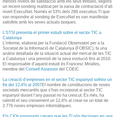
menors nivells de satisfacció amb els seus treballs, segons
un recent sondeig realitzat per la xarxa de contractació d’alt
nivell ExecuNet. Només el 53% dels 286 executius TI que
van respondre al sondeig de ExecuNet es van manifestar
satisfets amb les seves actuals tasques.
L’STSI presenta el primer estudi sobre el sector TIC a
Catalunya
L’informe, elaborat per la Fundació Observatori per a la
Societat de la Informació de Catalunya (FOBSIC), fa una
anàlisi detallada de la situació actual del mercat de les TIC
a Catalunya i una previsió de la seva evolució fins al 2010.
El responsable d’aquest estudi és Francesc Miralles,
membre del
Consell Assessor
del COEIC
La creació d’empreses en el sector TIC espanyol sofreix un
fre del 12,4% al 2007
El nombre de constitucions de noves
societats mercantils que s’han incorporat al sector TIC
espanyol durant l’any passat no ha crescut. És més, ha
ralentit el seu creixement un 12,4% al crear-se un total de
2.776 noves empreses informàtiques.
Els CIOs espanyols creuen que les TI són decisives en una