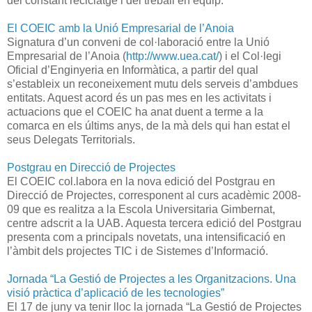
del constant reciclatge i del treball en equip.
El COEIC amb la Unió Empresarial de l’Anoia
Signatura d’un conveni de col·laboració entre la Unió
Empresarial de l’Anoia (
http://www.uea.cat/
) i el Col·legi
Oficial d’Enginyeria en Informàtica, a partir del qual
s’estableix un reconeixement mutu dels serveis d’ambdues
entitats. Aquest acord és un pas mes en les activitats i
actuacions que el COEIC ha anat duent a terme a la
comarca en els últims anys, de la mà dels qui han estat el
seus Delegats Territorials.
Postgrau en Direcció de Projectes
El COEIC col.labora en la nova edició del Postgrau en
Direcció de Projectes, corresponent al curs acadèmic 2008-
09 que es realitza a la Escola Universitaria Gimbernat,
centre adscrit a la UAB. Aquesta tercera edició del Postgrau
presenta com a principals novetats, una intensificació en
l’àmbit dels projectes TIC i de Sistemes d’Informació.
Jornada “La Gestió de Projectes a les Organitzacions. Una
visió pràctica d’aplicació de les tecnologies”
El 17 de juny va tenir lloc la jornada “La Gestió de Projectes