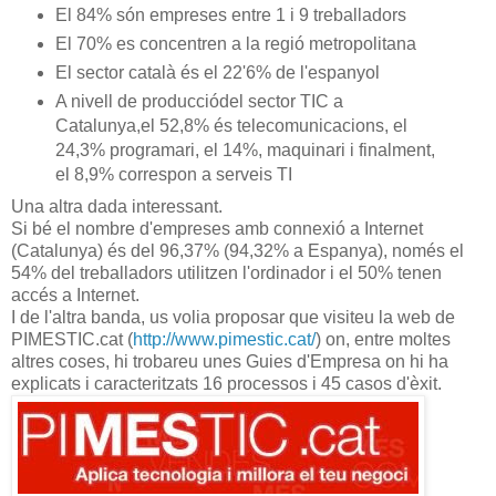
El 84% són empreses entre 1 i 9 treballadors
El 70% es concentren a la regió metropolitana
El sector català és el 22'6% de l'espanyol
A nivell de producciódel sector TIC a
Catalunya,el 52,8% és telecomunicacions, el
24,3% programari, el 14%, maquinari i finalment,
el 8,9% correspon a serveis TI
Una altra dada interessant.
Si bé el nombre d'empreses amb connexió a Internet
(Catalunya) és del 96,37% (94,32% a Espanya), només el
54% del treballadors utilitzen l'ordinador i el 50% tenen
accés a Internet.
I de l'altra banda, us volia proposar que visiteu la web de
PIMESTIC.cat (
http://www.pimestic.cat/
) on, entre moltes
altres coses, hi trobareu unes Guies d'Empresa on hi ha
explicats i caracteritzats 16 processos i 45 casos d'èxit.