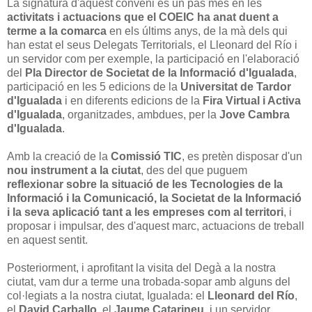
La signatura d'aquest conveni és un pas mes en les
activitats i actuacions que el COEIC ha anat duent a
terme a la comarca
en els últims anys, de la mà dels qui
han estat el seus Delegats Territorials, el Lleonard del Río i
un servidor com per exemple, la participació en l'elaboració
del
Pla Director de Societat de la Informació d'Igualada
,
participació en les 5 edicions de la
Universitat de Tardor
d'Igualada
i en diferents edicions de la
Fira Virtual i Activa
d'Igualada
, organitzades, ambdues, per la
Jove Cambra
d'Igualada
.
Amb la creació de la
Comissió TIC
, es pretèn disposar d'un
nou instrument a la ciutat
, des del que puguem
reflexionar sobre la situació de les Tecnologies de la
Informació i la Comunicació, la Societat de la Informació
i la seva aplicació tant a les empreses com al territori
, i
proposar i impulsar, des d'aquest marc, actuacions de treball
en aquest sentit.
Posteriorment, i aprofitant la visita del Degà a la nostra
ciutat, vam dur a terme una trobada-sopar amb alguns del
col·legiats a la nostra ciutat, Igualada: el
Lleonard del Río
,
el
David Carballo
, el
Jaume Catarineu
, i un servidor,