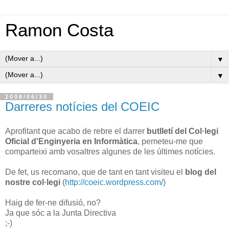
Ramon Costa
▼
▼
2008/06/30
Darreres notícies del COEIC
Aprofitant que acabo de rebre el darrer
butlletí del Col·legi
Oficial d'Enginyeria en Informàtica
, pemeteu-me que
comparteixi amb vosaltres algunes de les últimes notícies.
De fet, us recomano, que de tant en tant visiteu el
blog del
nostre col·legi
(
http://coeic.wordpress.com/
)
Haig de fer-ne difusió, no?
Ja que sóc a la Junta Directiva
;-)