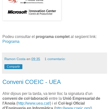
Podeu consultar el
programa complet
al següent link:
Programa
Ramon Costa
en
09:35
1 comentario:
Compartir
Conveni COEIC - UEA
Ahir dijous per la tarda, va tenir lloc la signatura d'un
conveni de col·laboració
entre la
Unió Empresarial de
l'Anoia
(
http://www.uea.cat/
) i el
Col·legi Oficial
d'Enginyeria en Informàtica
(
http://www.coeic.org/
).