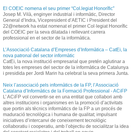
El COEIC nomena el seu primer “Col.legiat Honorífic”
Josep M. Vilà, enginyer industrial i informàtic, Director
General d’Indra, Vicepresident d’AETIC i President del
22@network ha estat nomenat el primer Col·legiat Honorífic
del COEIC per la seva dilatada i rellevant carrera
professional en el sector de la informàtica.
L’Associació Catalana d’Empreses d’Informàtica – CatEi, la
nova patronal del sector informàtic
CatEi, la nova institució empresarial que pretén aglutinar a
totes les empreses del sector de la informàtica de Catalunya
i presidida per Jordi Marin ha celebrat la seva primera Junta.
Neix l’associació pels informàtics de la FP, l’Associació
Catalana d’Informàtics de la Formació Professional - ACiFP
L’ ACiFP vol convertir-se en una entitat que collabori amb
altres institucions i organismes en la promoció d’activitats
que portin als tècnics informàtics de la FP a un procés de
maduració tecnològica i humana de qualitat; impulsant
iniciatives d’intercanvi de coneixement tecnològic
collaboratiu i cooperatiu, amb l’objectiu de socialitzar la idea