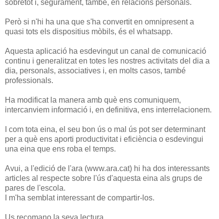
sobretot i, segurament, també, en relacions personals.
Però si n'hi ha una que s'ha convertit en omnipresent a
quasi tots els dispositius mòbils, és el whatsapp.
Aquesta aplicació ha esdevingut un canal de comunicació
continu i generalitzat en totes les nostres activitats del dia a
dia, personals, associatives i, en molts casos, també
professionals.
Ha modificat la manera amb què ens comuniquem,
intercanviem informació i, en definitiva, ens interrelacionem.
I com tota eina, el seu bon ús o mal ús pot ser determinant
per a què ens aporti productivitat i eficiència o esdevingui
una eina que ens roba el temps.
Avui, a l'edició de l'ara (www.ara.cat) hi ha dos interessants
articles al respecte sobre l'ús d'aquesta eina als grups de
pares de l'escola.
I m'ha semblat interessant de compartir-los.
Us recomano la seva lectura.