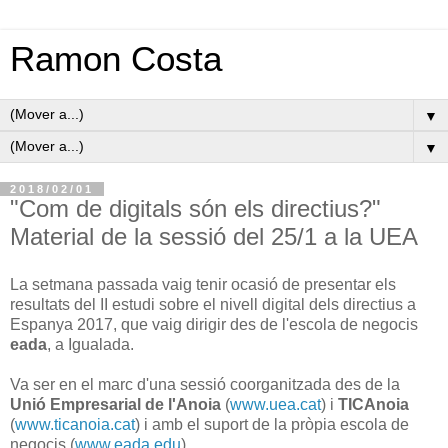
Ramon Costa
▼
▼
2018/02/01
"Com de digitals són els directius?"
Material de la sessió del 25/1 a la UEA
La setmana passada vaig tenir ocasió de presentar els
resultats del II estudi sobre el nivell digital dels directius a
Espanya 2017, que vaig dirigir des de l'escola de negocis
eada
, a Igualada.
Va ser en el marc d'una sessió coorganitzada des de la
Unió Empresarial de l'Anoia
(
www.uea.cat
) i
TICAnoia
(
www.ticanoia.cat
) i amb el suport de la pròpia escola de
negocis (
www.eada.edu
).