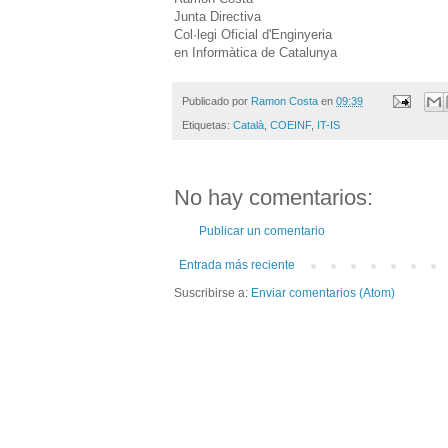
Junta Directiva
Col·legi Oficial d'Enginyeria
en Informàtica de Catalunya
Publicado por
Ramon Costa
en
09:39
Etiquetas:
Català
,
COEINF
,
IT-IS
No hay comentarios:
Publicar un comentario
Entrada más reciente
Suscribirse a:
Enviar comentarios (Atom)