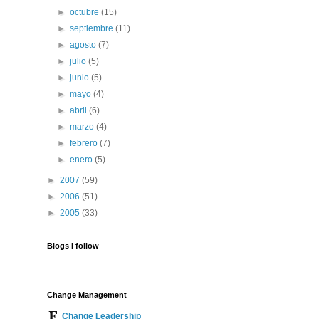
►
octubre
(15)
►
septiembre
(11)
►
agosto
(7)
►
julio
(5)
►
junio
(5)
►
mayo
(4)
►
abril
(6)
►
marzo
(4)
►
febrero
(7)
►
enero
(5)
►
2007
(59)
►
2006
(51)
►
2005
(33)
Blogs I follow
Change Management
Change Leadership