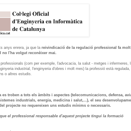
ts anys enrera, ja que la
reivindicació de la regulació professional fa molt
 no l'ha volgut reconèixer mai.
rofessionals (com per exemple, l'advocacia, la salut - metges i infermeres, 
nginyeria industrial, l'enginyeria d'obres i molt mes) la professió està regulada,
uns o altres estudis.
a es troben a tots els àmbits i aspectes (telecomunicacions, defensa, avi
, sistemes industrials, energia, medicina i salut,...), el seu desenvolupam
ó del projecte no requereixen uns estudis mínims o necessaris.
 que el professional responsable d'aquest projecte tingui la formació