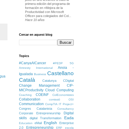
primera edición del programa de
formación en «Mejora de la
Productividad con Microsoft
Office» para colegiados del Col...
Hace 10 años
Cercar en aquest blog
Topics
#CanyaAlCancer
#PEDP
5G
Anoia -
Amnesty International
Castellano
Igualada
Business
igua
Català
Catalunya
CDigital
Change Management
CIP-
MICProductivity
Cloud Computing
COEINF
Coaching
ColEconomistes
Collaboration
comissió OSI
Communication
CompTIA IT Project+
Congres Catalanista
Consultancy
Digital
Corporate Entrepreneurship
Eada
skills
digital Transformation
English
eMail
Enterprise
Education
Entrepreneurship
2.0
ERP
escola