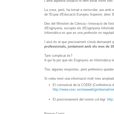
I amb aquesta situació hi hem estat vivint tots
La cosa, però, ha tornat a reviscolar, ara amb 
de l'Espai d'Educació Europeu Superior, alies '
B
Des del Ministeri de Ciència i Innovació de l'est
d'Enginyeria, excepte els d'Enginyeria Informàt
Informática es que es una profesión no regulad
I això és el que precisament s'està demanant q
professionals, juntament amb els mes de 100
Tant complicat és?
A qui fa por que els Enginyers en Informàtica
Tinc algunes respostes, però prefereixo quedar
Si voleu tenir una informació molt mes ampliad
El comunicat de la CODDI (Conferència de 
http://www.cesc.es/newweb/gimbernat/
El posicionament del nostre col·legi:
http
Ramon Costa