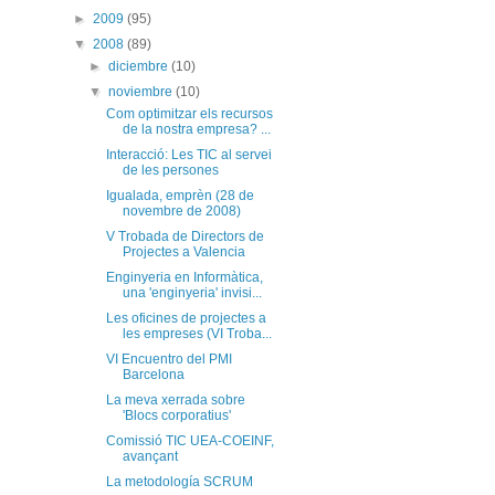
►
2009
(95)
▼
2008
(89)
►
diciembre
(10)
▼
noviembre
(10)
Com optimitzar els recursos
de la nostra empresa? ...
Interacció: Les TIC al servei
de les persones
Igualada, emprèn (28 de
novembre de 2008)
V Trobada de Directors de
Projectes a Valencia
Enginyeria en Informàtica,
una 'enginyeria' invisi...
Les oficines de projectes a
les empreses (VI Troba...
VI Encuentro del PMI
Barcelona
La meva xerrada sobre
'Blocs corporatius'
Comissió TIC UEA-COEINF,
avançant
La metodología SCRUM