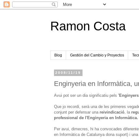
Ramon Costa
Blog
Gestión del Cambio y Proyectos
Tecn
2008/11/19
Enginyeria en Informàtica, un
Avui pot ser un dia significatiu pels
'Enginyers
Que jo recordi, serà una de les primeres vegade
conjunt per defensar una
reivindicació
, la
reg
professional de l'Enginyeria en Informàtica.
Per avui, dimecres, hi ha convocades diferentes 
en Informàtica de Catalunya dona suport) i una