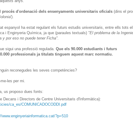
 aquests anys.
el
procés d'ordenació dels ensenyaments universitaris oficials
(dins el pr
olonia
').
at espanyol ha estat regulant els futurs estudis universitaris, entre ells tots e
ica i Enginyeria Química, ja que (paraules textuals)
"El problema de la Ingenie
a y por eso no puede tener Ficha".
ue sigui una professió regulada.
Que els 90.000 estudiants i futurs
.000 professionals ja titulats tinguem aquest marc normatiu.
 tinguin reconegudes les seves competències?
-me-les per mi.
a, us proposo dues fonts:
Decans i Directors de Centre Universitaris d'Informàtica):
noticies/ca_es/COMUNICADOCODDI.pdf
://www.enginyeriainformatica.cat/?p=510