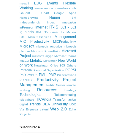
EUG
Events
Flexible
mowgli
Working
formación de formadores
fub
GoForIt - Go4It
Google Apps
Humor
HomeBrewing
IBM
Independencia
index
Innovation
IT-IS
Internet
JCI - JCI
inPreneur
Igualada
KM
L'Econòmic
La Marato
Management
Life
MamutOSapiens
MIC Productivity
MICProductivity
Microsoft
microsoft onedrive
microsoft
Microsoft
planner
Microsoft PowerPoint
Project
microsoft skype
Microsoft teams
Mobility
New World
MILCO
Motivation
of Work
Newsletter
Office 365
Others
PGPSI
Personal
Personal Organization
PMI - PMP
PhD
PMBOK
Presentations
Productivity
Project
PRINCE2
Management
Public Sector
remote
Resources
working
Strategy
Technologies
Telecommuting
TICAnoia
Transformacion
teletrabajo
Trends
UEA
University
digital
UOC
Web 2.0
virtual
Via Empresa
Zoho
Projects
Suscribirse a