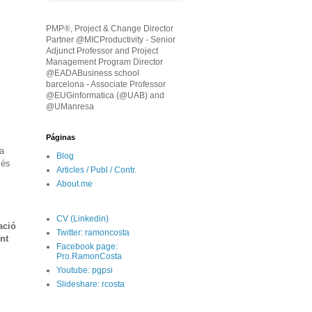
PMP
®
, Project & Change Director
Partner @MICProductivity - Senior
Adjunct Professor and Project
Management Program Director
@EADABusiness school
barcelona - Associate Professor
@EUGinformatica (@UAB) and
@UManresa
Páginas
la
Blog
 és
Articles / Publ / Contr.
About.me
CV (Linkedin)
ació
Twitter: ramoncosta
ent
Facebook page:
Pro.RamonCosta
Youtube: pgpsi
Slideshare: rcosta