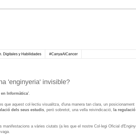
. Digitales y Habilidades
#CanyaAlCancer
a 'enginyeria' invisible?
 en Informàtica'
.
s que aquest col·lectiu visualitza, d'una manera tan clara, un posicionament
ulació dels seus estudis
, però sobretot, una vella reivindicació,
la regulació
manifestacions a vàries ciutats (a les que el nostre Col·legi Oficial d'Enginy
 vaga.