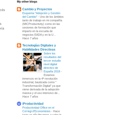
My other blogs
Cambio y Proyectos
océs
Esquema "Adopción y Gestión
del Cambio"
-
Uno de los ámbitos
tanto de trabajo en mi compañía
ls
(MICProductivity) como en las
sesiones de formación que
ría
imparto en la escuela de
negocios EADA y en la U...
Hace 7 años
Tecnologías Digitales y
Habilidades Directivas
Sobre los
resultados del
tercer estudio
nivel digital
directivo de
España 2018
-
Estamos
inmersos en la 4ª revolución
industrial, bautizada como “
Transformación Digital” ya que
viene derivada de la adopción
masiva y el uso intensivo de...
Hace 7 años
iProductividad
Productividad Office en el
Col·legi d’Economistes
-
Hace
justo un año llevamos a cabo la