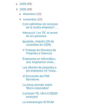
►
2009
(95)
▼
2008
(89)
►
diciembre
(10)
▼
noviembre
(10)
Com optimitzar els recursos
de la nostra empresa? ...
Interacció: Les TIC al servei
de les persones
Igualada, emprèn (28 de
novembre de 2008)
V Trobada de Directors de
Projectes a Valencia
Enginyeria en Informàtica,
una 'enginyeria' invisi...
Les oficines de projectes a
les empreses (VI Troba...
VI Encuentro del PMI
Barcelona
La meva xerrada sobre
'Blocs corporatius'
Comissió TIC UEA-COEINF,
avançant
La metodología SCRUM