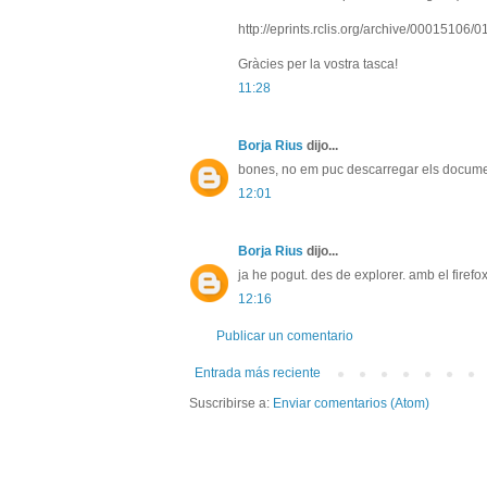
http://eprints.rclis.org/archive/00015106/
Gràcies per la vostra tasca!
11:28
Borja Rius
dijo...
bones, no em puc descarregar els docume
12:01
Borja Rius
dijo...
ja he pogut. des de explorer. amb el firefox 
12:16
Publicar un comentario
Entrada más reciente
Suscribirse a:
Enviar comentarios (Atom)