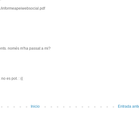
01/informeapeiwebsocial.pdf
nts. només m'ha passat a mi?
no es pot. : ((
Inicio
Entrada ant