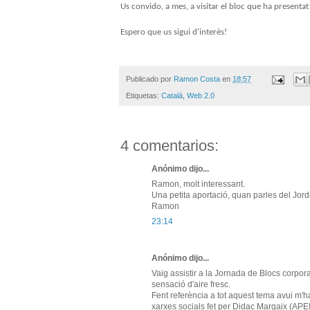
Us convido, a mes, a visitar el bloc que ha presentat 
Espero que us sigui d'interès!
Publicado por
Ramon Costa
en
18:57
Etiquetas:
Català
,
Web 2.0
4 comentarios:
Anónimo dijo...
Ramon, molt interessant.
Una petita aportació, quan parles del Jordi
Ramon
23:14
Anónimo dijo...
Vaig assistir a la Jornada de Blocs corporat
sensació d'aire fresc.
Fent referència a tot aquest tema avui m'h
xarxes socials fet per Didac Margaix (APEI