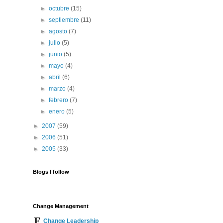
►
octubre
(15)
►
septiembre
(11)
►
agosto
(7)
►
julio
(5)
►
junio
(5)
►
mayo
(4)
►
abril
(6)
►
marzo
(4)
►
febrero
(7)
►
enero
(5)
►
2007
(59)
►
2006
(51)
►
2005
(33)
Blogs I follow
Change Management
Change Leadership