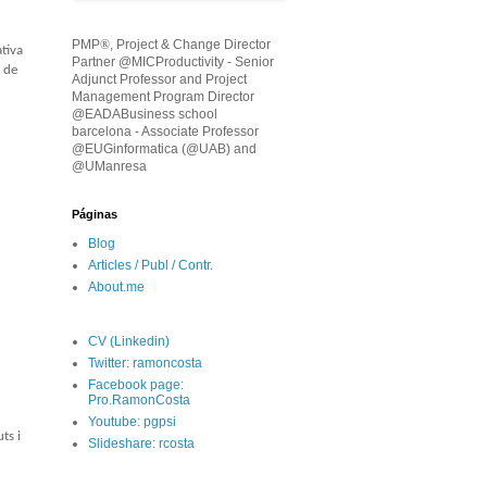
PMP
®
, Project & Change Director
ativa
Partner @MICProductivity - Senior
a de
Adjunct Professor and Project
Management Program Director
@EADABusiness school
barcelona - Associate Professor
@EUGinformatica (@UAB) and
@UManresa
Páginas
Blog
Articles / Publ / Contr.
About.me
CV (Linkedin)
Twitter: ramoncosta
Facebook page:
Pro.RamonCosta
Youtube: pgpsi
ts i
Slideshare: rcosta