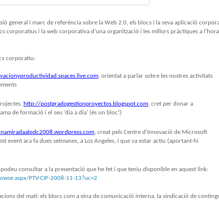
ió general i marc de referència sobre la Web 2.0, els blocs i la seva aplicació corpor
ocs corporatius i la web corporativa d’una organització i les millors pràctiques a l’hor
cs corporatiu:
ovacionyproductividad.spaces.live.com
, orientat a parlar sobre les nostres activitats
xements
Projectes,
http://postgradogestionproyectos.blogspot.com
, cret per donar a
ama de formació i el seu ‘dia a dia’ (és un bloc!)
/unamiradaalpdc2008.wordpress.com
, creat pels Centre d’Innovació de Microsoft
t event ara fa dues setmanes, a Los Angeles, i que va estar actiu (aportant-hi
s podeu consultar a la presentació que he fet i que teniu disponible en aquest link:
browse.aspx/PTV-CIP-2008-11-13?uc=2
acions del matí: els blocs com a eina de comunicació interna, la sindicació de contingu