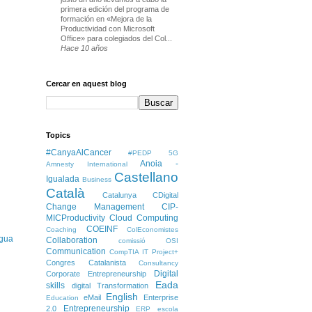
primera edición del programa de
formación en «Mejora de la
Productividad con Microsoft
Office» para colegiados del Col...
Hace 10 años
Cercar en aquest blog
Topics
#CanyaAlCancer
#PEDP
5G
Anoia -
Amnesty International
Castellano
Igualada
Business
Català
Catalunya
CDigital
Change Management
CIP-
MICProductivity
Cloud Computing
COEINF
Coaching
ColEconomistes
igua
Collaboration
comissió OSI
Communication
CompTIA IT Project+
Congres Catalanista
Consultancy
Digital
Corporate Entrepreneurship
Eada
skills
digital Transformation
English
eMail
Enterprise
Education
Entrepreneurship
2.0
ERP
escola