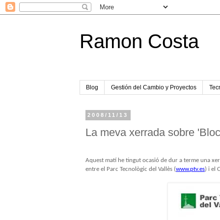
Ramon Costa
Blog
Gestión del Cambio y Proyectos
Tecn
2008/11/13
La meva xerrada sobre 'Bloc
Aquest matí he tingut ocasió de dur a terme una x
entre el Parc Tecnològic del Vallès (
www.ptv.es
) i el