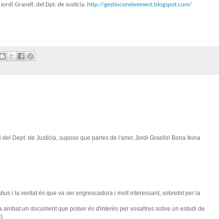
Jordi Granell, del Dpt. de Justícia:
http://gestioconeixement.blogspot.com/
 del Dept. de Justícia, suposo que parles de l'amic Jordi Graells! Bona feina
ius i la veritat és que va ser engrescadora i molt interessant, sobretot per la
a arribat un document que potser és d'interès per vosaltres sobre un estudi de
).