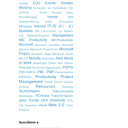
EUG
Events
Flexible
mowgli
Working
formación de formadores
fub
GoForIt - Go4It
Google Apps
Humor
HomeBrewing
IBM
Independencia
index
Innovation
IT-IS
Internet
JCI - JCI
inPreneur
Igualada
KM
L'Econòmic
La Marato
Management
Life
MamutOSapiens
MIC Productivity
MICProductivity
Microsoft
microsoft onedrive
microsoft
Microsoft
planner
Microsoft PowerPoint
Project
microsoft skype
Microsoft teams
Mobility
New World
MILCO
Motivation
of Work
Newsletter
Office 365
Others
PGPSI
Personal
Personal Organization
PMI - PMP
PhD
PMBOK
Presentations
Productivity
Project
PRINCE2
Management
Public Sector
remote
Resources
working
Strategy
Technologies
Telecommuting
TICAnoia
Transformacion
teletrabajo
Trends
UEA
University
digital
UOC
Web 2.0
virtual
Via Empresa
Zoho
Projects
Suscribirse a