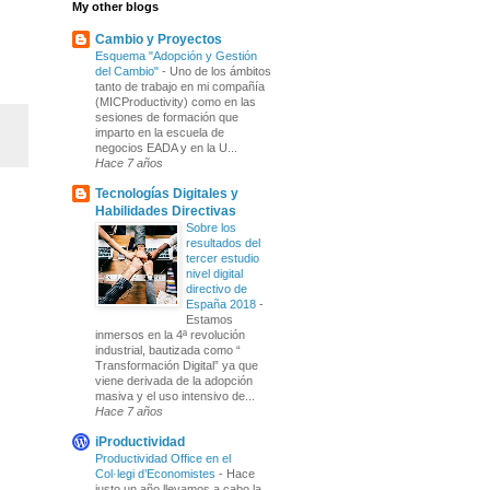
My other blogs
Cambio y Proyectos
Esquema "Adopción y Gestión
del Cambio"
-
Uno de los ámbitos
tanto de trabajo en mi compañía
(MICProductivity) como en las
sesiones de formación que
imparto en la escuela de
negocios EADA y en la U...
Hace 7 años
Tecnologías Digitales y
Habilidades Directivas
Sobre los
resultados del
tercer estudio
nivel digital
directivo de
España 2018
-
Estamos
inmersos en la 4ª revolución
industrial, bautizada como “
Transformación Digital” ya que
viene derivada de la adopción
masiva y el uso intensivo de...
Hace 7 años
iProductividad
Productividad Office en el
Col·legi d’Economistes
-
Hace
justo un año llevamos a cabo la