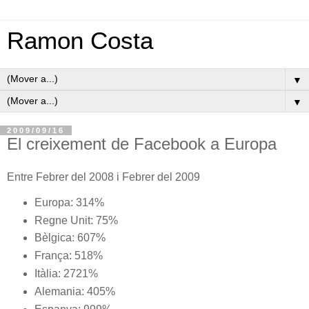
Ramon Costa
▼
▼
2009/09/16
El creixement de Facebook a Europa
Entre Febrer del 2008 i Febrer del 2009
Europa: 314%
Regne Unit: 75%
Bèlgica: 607%
França: 518%
Itàlia: 2721%
Alemania: 405%