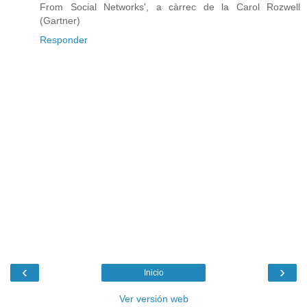
From Social Networks', a càrrec de la Carol Rozwell
(Gartner)
Responder
‹
›
Inicio
Ver versión web