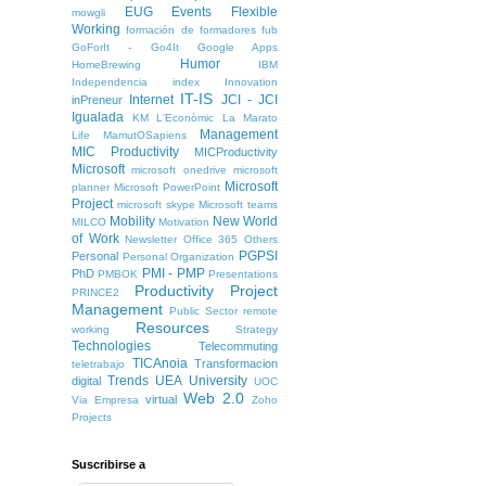
EUG
Events
Flexible
mowgli
Working
formación de formadores
fub
GoForIt - Go4It
Google Apps
Humor
HomeBrewing
IBM
Independencia
index
Innovation
IT-IS
Internet
JCI - JCI
inPreneur
Igualada
KM
L'Econòmic
La Marato
Management
Life
MamutOSapiens
MIC Productivity
MICProductivity
Microsoft
microsoft onedrive
microsoft
Microsoft
planner
Microsoft PowerPoint
Project
microsoft skype
Microsoft teams
Mobility
New World
MILCO
Motivation
of Work
Newsletter
Office 365
Others
PGPSI
Personal
Personal Organization
PMI - PMP
PhD
PMBOK
Presentations
Productivity
Project
PRINCE2
Management
Public Sector
remote
Resources
working
Strategy
Technologies
Telecommuting
TICAnoia
Transformacion
teletrabajo
Trends
UEA
University
digital
UOC
Web 2.0
virtual
Via Empresa
Zoho
Projects
Suscribirse a