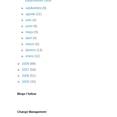
Eada Alumni 2009
►
septiembre
(9)
►
agosto
(11)
►
julio
(4)
►
junio
(6)
►
mayo
(5)
►
abril
(4)
►
marzo
(6)
►
febrero
(13)
►
enero
(11)
►
2008
(89)
►
2007
(59)
►
2006
(51)
►
2005
(33)
Blogs I follow
Change Management