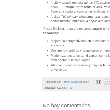
“…El mercado mundial de las TIC alcanzó 
anual….
Europa representa el 34% de e
tiene en cuenta el valor añadido de las
“…Las TIC brindan infraestructuras e inst
conocimiento, impulsan la capacidad inn
Y para finalizar, la autora recuerda
cuatro ámbi
desarrollo
:
Mejorar la competitividad en la economía a
eficiencia.
Desarrollo científico y tecnológico en áre
Modernizar sectores tan diversos como la 
gran sector público europeo.
Abordar los retos sociales y mejorar la c
envejecida.
Publicado por
Ramon Costa
en
08:57
Etiquetas:
Català
,
IT-IS
No hay comentarios: