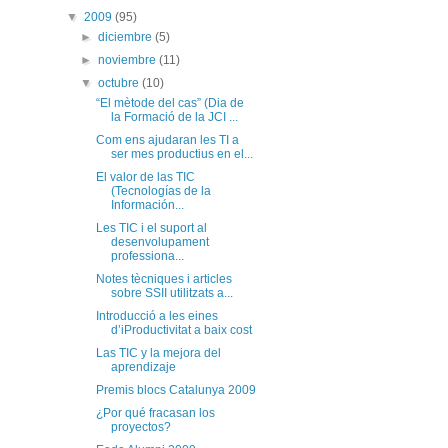
▼
2009
(95)
►
diciembre
(5)
►
noviembre
(11)
▼
octubre
(10)
“El mètode del cas” (Dia de
la Formació de la JCI ...
Com ens ajudaran les TI a
ser mes productius en el...
El valor de las TIC
(Tecnologías de la
Información...
Les TIC i el suport al
desenvolupament
professiona...
Notes tècniques i articles
sobre SSII utilitzats a...
Introducció a les eines
d’iProductivitat a baix cost
Las TIC y la mejora del
aprendizaje
Premis blocs Catalunya 2009
¿Por qué fracasan los
proyectos?