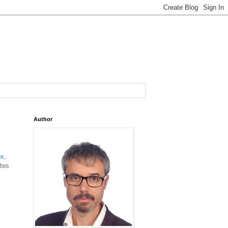
Author
px
,
tes