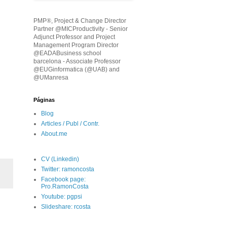
PMP
®
, Project & Change Director
Partner @MICProductivity - Senior
Adjunct Professor and Project
Management Program Director
@EADABusiness school
barcelona - Associate Professor
@EUGinformatica (@UAB) and
@UManresa
Páginas
Blog
Articles / Publ / Contr.
About.me
CV (Linkedin)
Twitter: ramoncosta
Facebook page:
Pro.RamonCosta
Youtube: pgpsi
Slideshare: rcosta