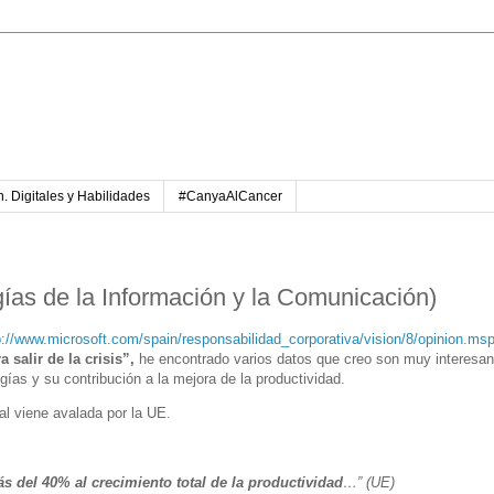
. Digitales y Habilidades
#CanyaAlCancer
gías de la Información y la Comunicación)
p://www.microsoft.com/spain/responsabilidad_corporativa/vision/8/opinion.ms
salir de la crisis”,
he encontrado varios datos que creo son muy interesan
gías y su contribución a la mejora de la productividad.
al viene avalada por la UE.
s del 40% al crecimiento total de la productividad
…” (UE)