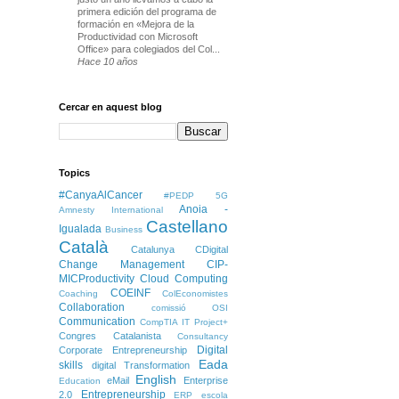
primera edición del programa de
formación en «Mejora de la
Productividad con Microsoft
Office» para colegiados del Col...
Hace 10 años
Cercar en aquest blog
Topics
#CanyaAlCancer
#PEDP
5G
Anoia -
Amnesty International
Castellano
Igualada
Business
Català
Catalunya
CDigital
Change Management
CIP-
MICProductivity
Cloud Computing
COEINF
Coaching
ColEconomistes
Collaboration
comissió OSI
Communication
CompTIA IT Project+
Congres Catalanista
Consultancy
Digital
Corporate Entrepreneurship
Eada
skills
digital Transformation
English
eMail
Enterprise
Education
Entrepreneurship
2.0
ERP
escola