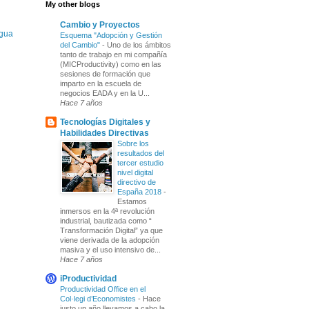
My other blogs
Cambio y Proyectos
igua
Esquema "Adopción y Gestión
del Cambio"
-
Uno de los ámbitos
tanto de trabajo en mi compañía
(MICProductivity) como en las
sesiones de formación que
imparto en la escuela de
negocios EADA y en la U...
Hace 7 años
Tecnologías Digitales y
Habilidades Directivas
Sobre los
resultados del
tercer estudio
nivel digital
directivo de
España 2018
-
Estamos
inmersos en la 4ª revolución
industrial, bautizada como “
Transformación Digital” ya que
viene derivada de la adopción
masiva y el uso intensivo de...
Hace 7 años
iProductividad
Productividad Office en el
Col·legi d’Economistes
-
Hace
justo un año llevamos a cabo la