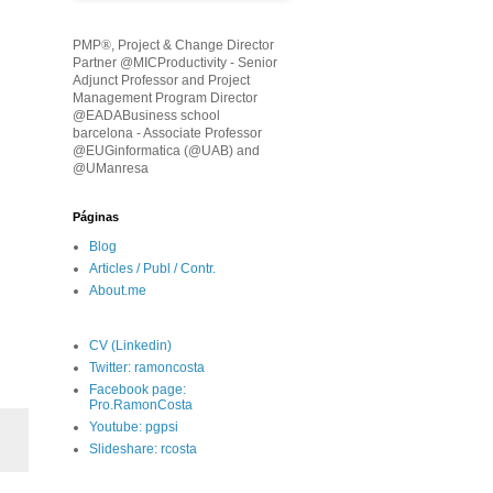
PMP
®
, Project & Change Director
Partner @MICProductivity - Senior
Adjunct Professor and Project
Management Program Director
@EADABusiness school
barcelona - Associate Professor
@EUGinformatica (@UAB) and
@UManresa
Páginas
Blog
Articles / Publ / Contr.
About.me
CV (Linkedin)
Twitter: ramoncosta
Facebook page:
Pro.RamonCosta
Youtube: pgpsi
Slideshare: rcosta