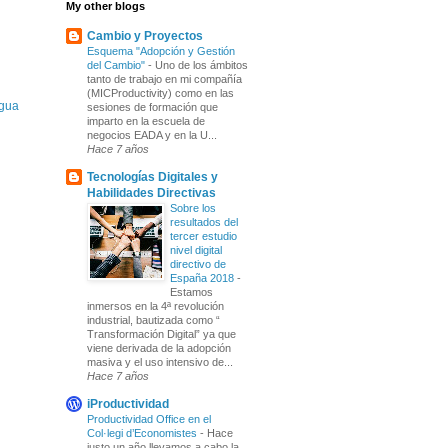
My other blogs
Cambio y Proyectos
Esquema "Adopción y Gestión
del Cambio"
-
Uno de los ámbitos
tanto de trabajo en mi compañía
(MICProductivity) como en las
igua
sesiones de formación que
imparto en la escuela de
negocios EADA y en la U...
Hace 7 años
Tecnologías Digitales y
Habilidades Directivas
Sobre los
resultados del
tercer estudio
nivel digital
directivo de
España 2018
-
Estamos
inmersos en la 4ª revolución
industrial, bautizada como “
Transformación Digital” ya que
viene derivada de la adopción
masiva y el uso intensivo de...
Hace 7 años
iProductividad
Productividad Office en el
Col·legi d’Economistes
-
Hace
justo un año llevamos a cabo la