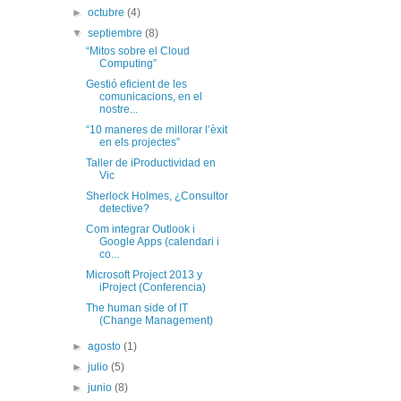
►
octubre
(4)
▼
septiembre
(8)
“Mitos sobre el Cloud
Computing”
Gestió eficient de les
comunicacions, en el
nostre...
“10 maneres de millorar l’èxit
en els projectes”
Taller de iProductividad en
Vic
Sherlock Holmes, ¿Consultor
detective?
Com integrar Outlook i
Google Apps (calendari i
co...
Microsoft Project 2013 y
iProject (Conferencia)
The human side of IT
(Change Management)
►
agosto
(1)
►
julio
(5)
►
junio
(8)