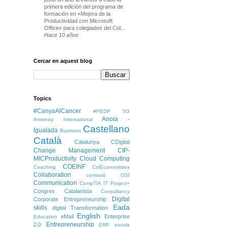
primera edición del programa de
formación en «Mejora de la
Productividad con Microsoft
Office» para colegiados del Col...
Hace 10 años
Cercar en aquest blog
Topics
#CanyaAlCancer
#PEDP
5G
Anoia -
Amnesty International
Castellano
Igualada
Business
Català
Catalunya
CDigital
Change Management
CIP-
MICProductivity
Cloud Computing
COEINF
Coaching
ColEconomistes
Collaboration
comissió OSI
Communication
CompTIA IT Project+
Congres Catalanista
Consultancy
Digital
Corporate Entrepreneurship
Eada
skills
digital Transformation
English
eMail
Enterprise
Education
Entrepreneurship
2.0
ERP
escola