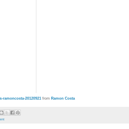
es-ramoncosta-20120921
from
Ramon Costa
ent