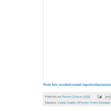
Rcde fem uncafeal-estadi-lagestiodeproject
Publicado por
Ramon Costa
en
10:59
Etiquetas:
Català
,
English
,
inPreneur
,
Project Managem