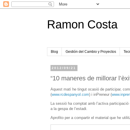
Ramon Costa
Blog
Gestión del Cambio y Proyectos
Tecn
2012/09/21
“10 maneres de millorar l’èxi
Aquest matí he tingut ocasió de participar, com
(
www.rcdespanyol.com
) i inPreneur (
www.inpre
La sessió ha comptat amb l’activa participació 
a la gespa de l’estadi.
Aprofito per a compartir el material que he uti