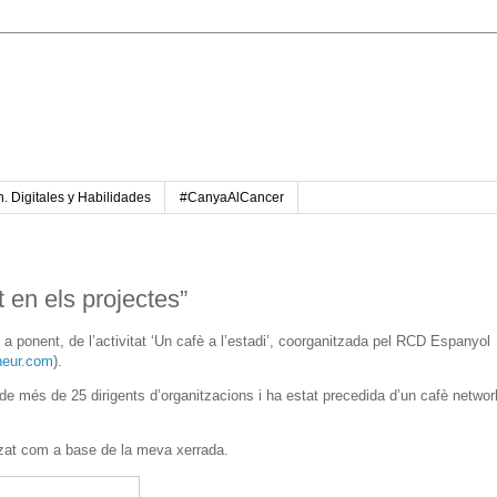
. Digitales y Habilidades
#CanyaAlCancer
t en els projectes”
 a ponent, de l’activitat ‘Un cafè a l’estadi’, coorganitzada pel RCD Espanyol
neur.com
).
de més de 25 dirigents d’organitzacions i ha estat precedida d’un cafè networ
litzat com a base de la meva xerrada.