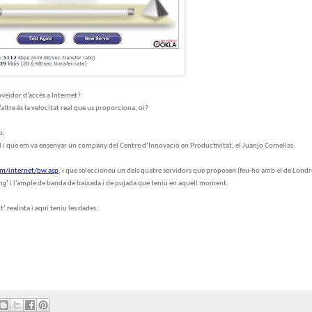
roveïdor d’accés a Internet?
l’altre és la velocitat real que us proporciona, oi?
o.
il i que em va ensenyar un company del Centre d’Innovació en Productivitat, el Juanjo Comellas.
m/internet/bw.asp
, i que seleccioneu un dels quatre servidors que proposen (feu-ho amb el de Londr
‘ping’ i l’ample de banda de baixada i de pujada que teniu en aquell moment.
 realista i aquí teniu les dades.