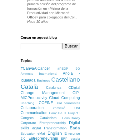
primera edición del programa de
formación en «Mejora de la
Productividad con Microsoft
Office» para colegiados del Col...
Hace 10 años
Cercar en aquest blog
Topics
#CanyaAlCancer
#PEDP
5G
Anoia -
Amnesty International
Castellano
Igualada
Business
Català
Catalunya
CDigital
Change Management
CIP-
MICProductivity
Cloud Computing
COEINF
Coaching
ColEconomistes
Collaboration
comissió OSI
Communication
CompTIA IT Project+
Congres Catalanista
Consultancy
Digital
Corporate Entrepreneurship
Eada
skills
digital Transformation
English
eMail
Enterprise
Education
Entrepreneurship
2.0
ERP
escola