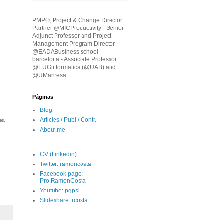
PMP
®
, Project & Change Director
Partner @MICProductivity - Senior
Adjunct Professor and Project
Management Program Director
@EADABusiness school
barcelona - Associate Professor
@EUGinformatica (@UAB) and
@UManresa
Páginas
Blog
Articles / Publ / Contr.
es,
About.me
CV (Linkedin)
Twitter: ramoncosta
Facebook page:
Pro.RamonCosta
Youtube: pgpsi
Slideshare: rcosta