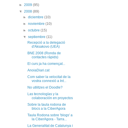
►
2009
(95)
▼
2008
(89)
►
diciembre
(10)
►
noviembre
(10)
►
octubre
(15)
▼
septiembre
(11)
Recepció a la delegació
d'Aksakovo (UEA)
BNE 2008 (Ronda de
contactes ràpids)
El curs ja ha començat...
AnoiaDiari.cat
Com saber la velocitat de la
vostra connexió a Int...
No utilitzes el Doodle?
Las tecnologías y la
colaboración en proyectos
Sobre la taula rodona de
blocs a la CiberAgora
Taula Rodona sobre 'blogs' a
la CiberAgora - Tarra...
La Generalitat de Catalunya i