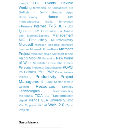
EUG
Events
Flexible
mowgli
Working
formación de formadores
fub
GoForIt - Go4It
Google Apps
Humor
HomeBrewing
IBM
Independencia
index
Innovation
IT-IS
Internet
JCI - JCI
inPreneur
Igualada
KM
L'Econòmic
La Marato
Management
Life
MamutOSapiens
MIC Productivity
MICProductivity
Microsoft
microsoft onedrive
microsoft
Microsoft
planner
Microsoft PowerPoint
Project
microsoft skype
Microsoft teams
Mobility
New World
MILCO
Motivation
of Work
Newsletter
Office 365
Others
PGPSI
Personal
Personal Organization
PMI - PMP
PhD
PMBOK
Presentations
Productivity
Project
PRINCE2
Management
Public Sector
remote
Resources
working
Strategy
Technologies
Telecommuting
TICAnoia
Transformacion
teletrabajo
Trends
UEA
University
digital
UOC
Web 2.0
virtual
Via Empresa
Zoho
Projects
Suscribirse a