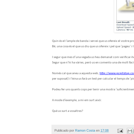
Quin és el l’ample de banda i servei que us ofereix el vostre p
Bé, una cosa és el que us diu que us ofereix i pel que ‘pageu’ i 
I segur que mes d’una vegada us heu demanat com verificar-h
Segur que n’hi ha vàries, però us en comento una de molt fàc
Només cal que aneu a aquesta web,
http://www.pcpitstop.co
per suposat) i l’eina us farà un test per calcular el temps de 
Podeu fer uns quants cops per tenir una mostra ‘suficientment’
A mode d’exemple, a mi em surt això:
Què us surt a vosaltres?
Publicado por
Ramon Costa
en
17:08