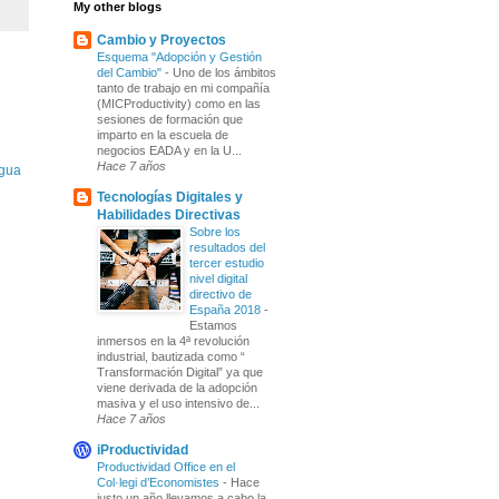
My other blogs
Cambio y Proyectos
Esquema "Adopción y Gestión
del Cambio"
-
Uno de los ámbitos
tanto de trabajo en mi compañía
(MICProductivity) como en las
sesiones de formación que
imparto en la escuela de
negocios EADA y en la U...
Hace 7 años
igua
Tecnologías Digitales y
Habilidades Directivas
Sobre los
resultados del
tercer estudio
nivel digital
directivo de
España 2018
-
Estamos
inmersos en la 4ª revolución
industrial, bautizada como “
Transformación Digital” ya que
viene derivada de la adopción
masiva y el uso intensivo de...
Hace 7 años
iProductividad
Productividad Office en el
Col·legi d’Economistes
-
Hace
justo un año llevamos a cabo la