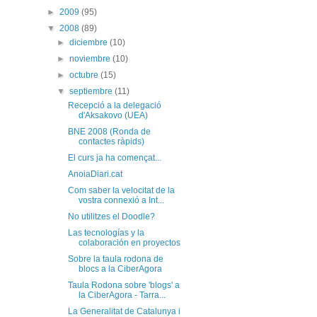
►
2009
(95)
▼
2008
(89)
►
diciembre
(10)
►
noviembre
(10)
►
octubre
(15)
▼
septiembre
(11)
Recepció a la delegació
d'Aksakovo (UEA)
BNE 2008 (Ronda de
contactes ràpids)
El curs ja ha començat...
AnoiaDiari.cat
Com saber la velocitat de la
vostra connexió a Int...
No utilitzes el Doodle?
Las tecnologías y la
colaboración en proyectos
Sobre la taula rodona de
blocs a la CiberAgora
Taula Rodona sobre 'blogs' a
la CiberAgora - Tarra...
La Generalitat de Catalunya i