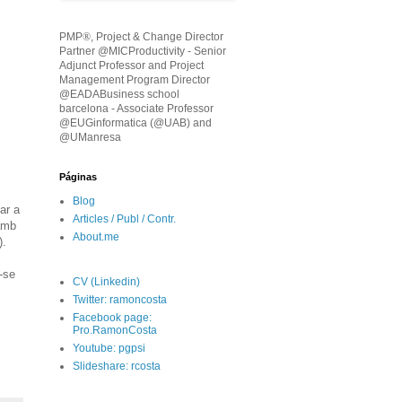
PMP
®
, Project & Change Director
Partner @MICProductivity - Senior
Adjunct Professor and Project
Management Program Director
@EADABusiness school
barcelona - Associate Professor
@EUGinformatica (@UAB) and
@UManresa
Páginas
Blog
ar a
Articles / Publ / Contr.
 amb
About.me
).
-se
CV (Linkedin)
Twitter: ramoncosta
Facebook page:
Pro.RamonCosta
Youtube: pgpsi
Slideshare: rcosta