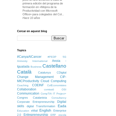
primera edición del programa de
formación en «Mejora de la
Productividad con Microsoft
Office» para colegiados del Col...
Hace 10 años
Cercar en aquest blog
Topics
#CanyaAlCancer
#PEDP
5G
Anoia -
Amnesty International
Castellano
Igualada
Business
Català
Catalunya
CDigital
Change Management
CIP-
MICProductivity
Cloud Computing
COEINF
Coaching
ColEconomistes
Collaboration
comissió OSI
Communication
CompTIA IT Project+
Congres Catalanista
Consultancy
Digital
Corporate Entrepreneurship
Eada
skills
digital Transformation
English
eMail
Enterprise
Education
Entrepreneurship
2.0
ERP
escola