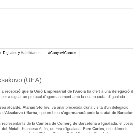
. Digitales y Habilidades
#CanyaAlCancer
Aksakovo (UEA)
 la
recepció que la Unió Empresarial de l'Anoia
ha ofert a una
delegació d
t per a signar un protocol d'agermanament amb la nostra ciutat d'Igualada.
l seu
alcalde, Atanas Stoilov
, va anar precedida d'una visita d'un delegació
s d'
Aksakovo i Barna
, que en breu
s'agermanarà amb la ciutat de Barcelo
s representants de la
Cambra de Comerç de Barcelona a Igualada
, el Jose
 del Metall
, Francesc Altés, de Fira d'Igualada,
Pere Carles
, i de diferents