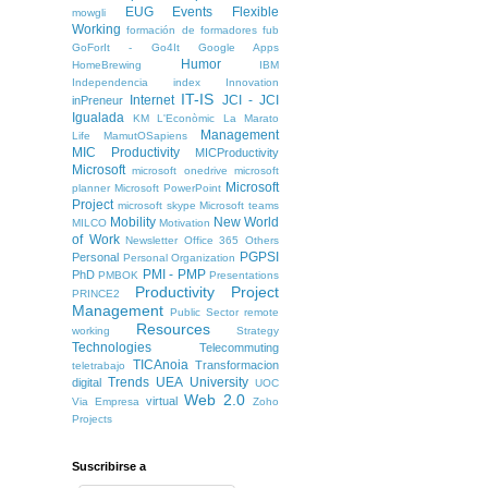
EUG
Events
Flexible
mowgli
Working
formación de formadores
fub
GoForIt - Go4It
Google Apps
Humor
HomeBrewing
IBM
Independencia
index
Innovation
IT-IS
Internet
JCI - JCI
inPreneur
Igualada
KM
L'Econòmic
La Marato
Management
Life
MamutOSapiens
MIC Productivity
MICProductivity
Microsoft
microsoft onedrive
microsoft
Microsoft
planner
Microsoft PowerPoint
Project
microsoft skype
Microsoft teams
Mobility
New World
MILCO
Motivation
of Work
Newsletter
Office 365
Others
PGPSI
Personal
Personal Organization
PMI - PMP
PhD
PMBOK
Presentations
Productivity
Project
PRINCE2
Management
Public Sector
remote
Resources
working
Strategy
Technologies
Telecommuting
TICAnoia
Transformacion
teletrabajo
Trends
UEA
University
digital
UOC
Web 2.0
virtual
Via Empresa
Zoho
Projects
Suscribirse a