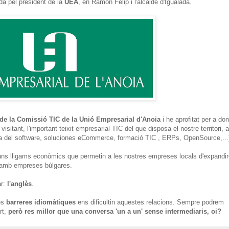
ida pel president de la
UEA
, en Ramon Felip i l'alcalde d'Igualada.
 de la Comissió TIC de la Unió Empresarial d'Anoia
i he aprofitat per a don
isitant, l'important teixit empresarial TIC del que disposa el nostre territori,
ia del software, soluciones eCommerce, formació TIC , ERPs, OpenSource,...
ns lligams econòmics que permetin a les nostres empreses locals d'expandir
s amb empreses búlgares.
ar:
l'anglès
.
les
barreres idiomàtiques
ens dificultin aquestes relacions. Sempre podrem
rt,
però res millor que una conversa 'un a un' sense intermediaris, oi?