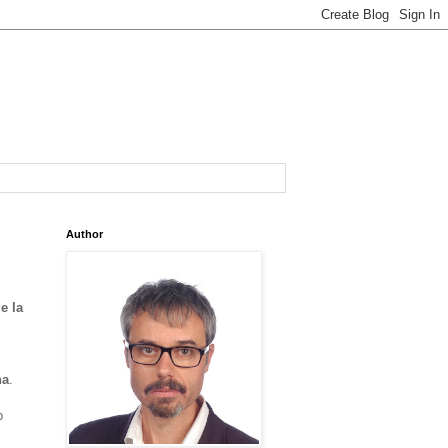
Author
e la
na
.
p