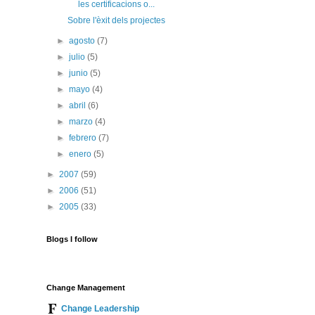
les certificacions o...
Sobre l'èxit dels projectes
►
agosto
(7)
►
julio
(5)
►
junio
(5)
►
mayo
(4)
►
abril
(6)
►
marzo
(4)
►
febrero
(7)
►
enero
(5)
►
2007
(59)
►
2006
(51)
►
2005
(33)
Blogs I follow
Change Management
Change Leadership