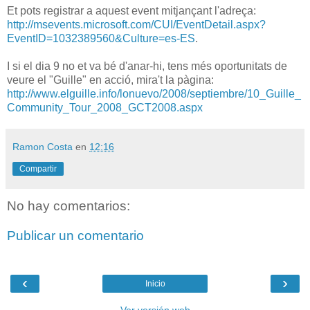
Et pots registrar a aquest event mitjançant l'adreça:
http://msevents.microsoft.com/CUI/EventDetail.aspx?
EventID=1032389560&Culture=es-ES
.
I si el dia 9 no et va bé d'anar-hi, tens més oportunitats de
veure el "Guille" en acció, mira't la pàgina:
http://www.elguille.info/lonuevo/2008/septiembre/10_Guille_
Community_Tour_2008_GCT2008.aspx
Ramon Costa
en
12:16
Compartir
No hay comentarios:
Publicar un comentario
‹
›
Inicio
Ver versión web