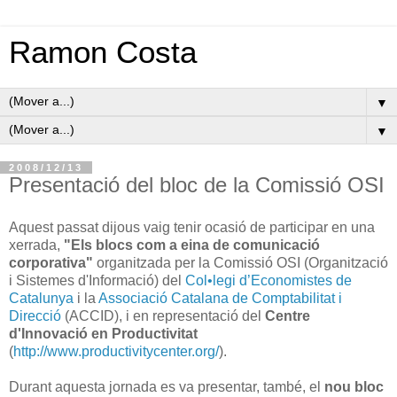
Ramon Costa
▼
▼
2008/12/13
Presentació del bloc de la Comissió OSI
Aquest passat dijous vaig tenir ocasió de participar en una
xerrada,
"Els blocs com a eina de comunicació
corporativa"
organitzada per la Comissió OSI (Organització
i Sistemes d'Informació) del
Col•legi d’Economistes de
Catalunya
i la
Associació Catalana de Comptabilitat i
Direcció
(ACCID), i en representació del
Centre
d'Innovació en Productivitat
(
http://www.productivitycenter.org/
).
Durant aquesta jornada es va presentar, també, el
nou bloc