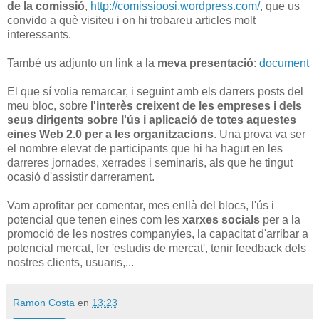
de la comissió
,
http://comissioosi.wordpress.com/
, que us
convido a què visiteu i on hi trobareu articles molt
interessants.
També us adjunto un link a la
meva presentació
:
document
El que sí volia remarcar, i seguint amb els darrers posts del
meu bloc, sobre
l'interès creixent de les empreses i dels
seus dirigents sobre l'ús i aplicació de totes aquestes
eines Web 2.0 per a les organitzacions
. Una prova va ser
el nombre elevat de participants que hi ha hagut en les
darreres jornades, xerrades i seminaris, als que he tingut
ocasió d'assistir darrerament.
Vam aprofitar per comentar, mes enllà del blocs, l'ús i
potencial que tenen eines com les
xarxes socials
per a la
promoció de les nostres companyies, la capacitat d'arribar a
potencial mercat, fer 'estudis de mercat', tenir feedback dels
nostres clients, usuaris,...
Ramon Costa
en
13:23